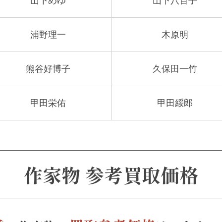
山下めゆ
山下八百子
浦野理一
木原明
熊谷好博子
久保田一竹
甲田栄佑
甲田綏郎
作家物 参考買取価格