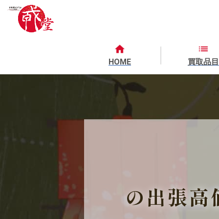
HOME
買取品目
の出張高