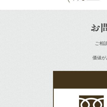
お
ご相
価値が