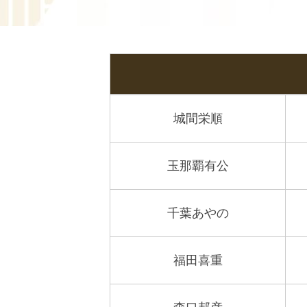
城間栄順
玉那覇有公
千葉あやの
福田喜重