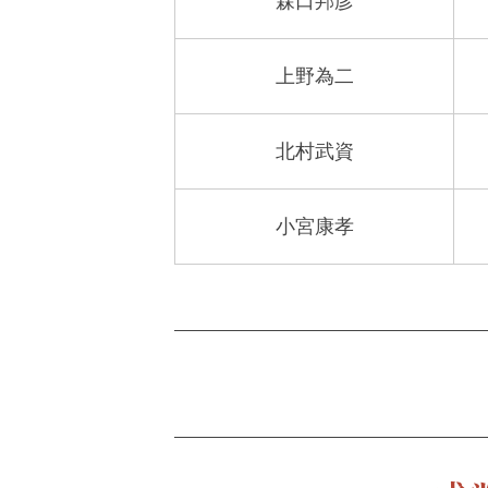
森口邦彦
上野為二
北村武資
小宮康孝