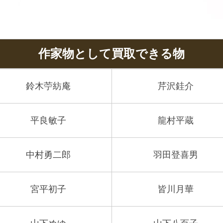
作家物として買取できる物
鈴木苧紡庵
芹沢銈介
平良敏子
龍村平蔵
中村勇二郎
羽田登喜男
宮平初子
皆川月華