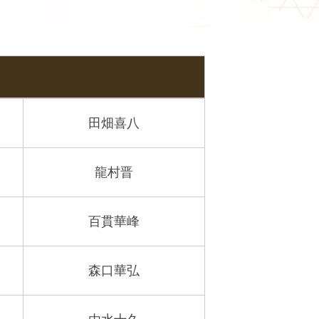
田畑喜八
龍村晋
百貫華峰
森口華弘