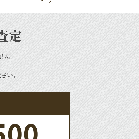
査定
せん。
ださい。