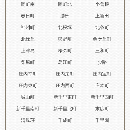
岡町南
岡町北
小曽根
春日町
勝部
上新田
神州町
北桜塚
北条町
北緑丘
熊野町
栗ケ丘町
上津島
桜の町
三和町
柴原町
島江町
少路
庄内幸町
庄内栄町
庄内宝町
庄内東町
庄内西町
庄本町
城山町
新千里東町
新千里西町
新千里南町
新千里北町
末広町
清風荘
千成町
千里園