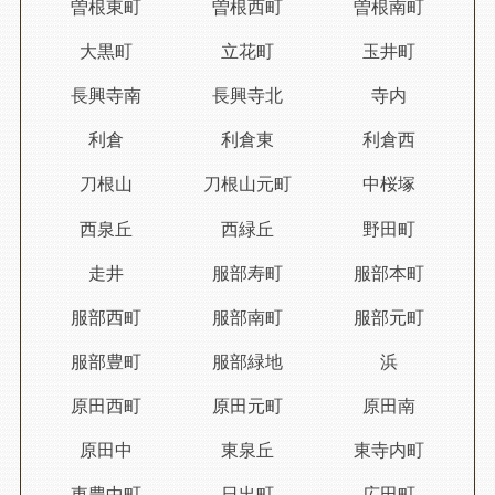
曽根東町
曽根西町
曽根南町
大黒町
立花町
玉井町
長興寺南
長興寺北
寺内
利倉
利倉東
利倉西
刀根山
刀根山元町
中桜塚
西泉丘
西緑丘
野田町
走井
服部寿町
服部本町
服部西町
服部南町
服部元町
服部豊町
服部緑地
浜
原田西町
原田元町
原田南
原田中
東泉丘
東寺内町
東豊中町
日出町
広田町