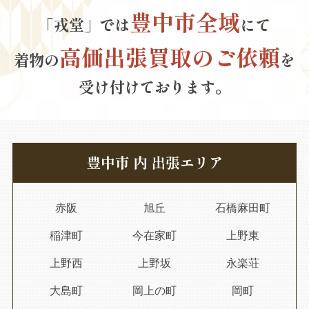
豊中市全域
「戎堂」では
にて
高価出張買取のご依頼
着物の
を
受け付けております。
豊中市 内 出張エリア
赤阪
旭丘
石橋麻田町
稲津町
今在家町
上野東
上野西
上野坂
永楽荘
大島町
岡上の町
岡町