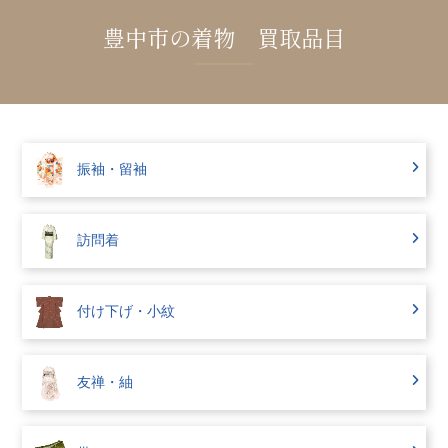
豊中市の着物 買取品目
振袖・留袖
訪問着
付け下げ・小紋
友禅・紬