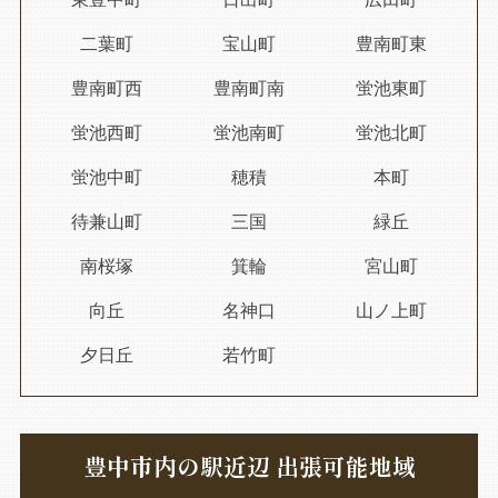
二葉町
宝山町
豊南町東
豊南町西
豊南町南
蛍池東町
蛍池西町
蛍池南町
蛍池北町
蛍池中町
穂積
本町
待兼山町
三国
緑丘
南桜塚
箕輪
宮山町
向丘
名神口
山ノ上町
夕日丘
若竹町
豊中市内の駅近辺 出張可能地域