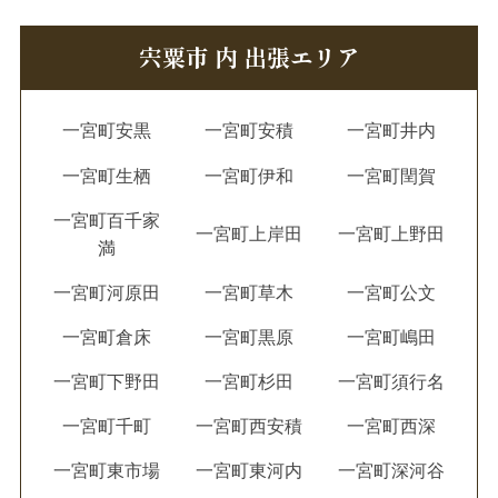
宍粟市 内 出張エリア
一宮町安黒
一宮町安積
一宮町井内
一宮町生栖
一宮町伊和
一宮町閏賀
一宮町百千家
一宮町上岸田
一宮町上野田
満
一宮町河原田
一宮町草木
一宮町公文
一宮町倉床
一宮町黒原
一宮町嶋田
一宮町下野田
一宮町杉田
一宮町須行名
一宮町千町
一宮町西安積
一宮町西深
一宮町東市場
一宮町東河内
一宮町深河谷