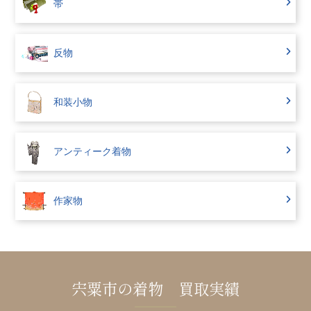
帯
反物
和装小物
アンティーク着物
作家物
宍粟市の着物 買取実績