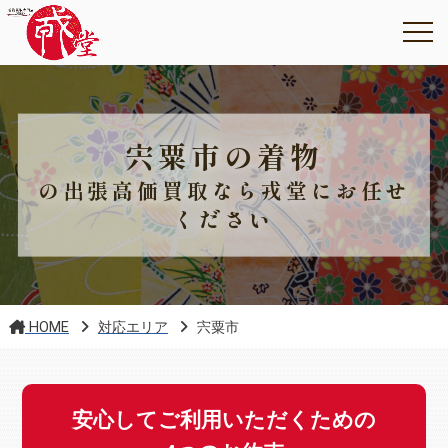
宍粟市の着物
の出張高価買取なら戎堂にお任せ
ください
HOME
対応エリア
宍粟市
安心してご利用いただくための