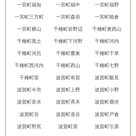
一宮町福知
一宮町福中
一宮町福野
一宮町三方町
一宮町森添
一宮町能倉
一宮町横山
千種町岩野辺
千種町奥西山
千種町黒土
千種町下河野
千種町河内
千種町河呂
千種町鷹巣
千種町千草
千種町西河内
千種町西山
千種町七野
千種町室
波賀町有賀
波賀町飯見
波賀町今市
波賀町上野
波賀町小野
波賀町音水
波賀町斉木
波賀町鹿伏
波賀町谷
波賀町道谷
波賀町戸倉
波賀町野尻
波賀町原
波賀町引原