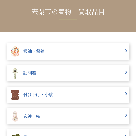
宍粟市の着物 買取品目
振袖・留袖
訪問着
付け下げ・小紋
友禅・紬