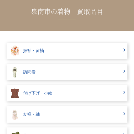
泉南市の着物 買取品目
振袖・留袖
訪問着
付け下げ・小紋
友禅・紬