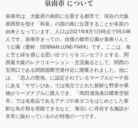
泉南市 について
泉南市は、大阪府の南部に位置する都市で、現在の大阪
南西部を指す「和泉」の国の南に位置することが名前の
由来となっています。人口は2021年8月1日時点で59,548
人です。泉南市きっての、自慢の都市公園が泉南りんく
う公園（愛称：SENNAN LONG PARK）です。ここは、海
と空と緑を感じる思い出づくりをコンセプトとする、関
西最大級のレクリエーション・交流拠点として、関西の
玄関口である関西国際空港付近に開業されました。他に
は、「恋人の聖地」に認定されているマーブルビーチ前
にある「サザンぴあ」では地元でとれた新鮮な野菜や果
物がリーズナブルに購入でき、「岡田浦漁港日曜青空朝
市」では名産品であるアナゴや泉ダコをはじめとした新
鮮な魚介類を堪能できるなど、海沿いに存在する施設が
非常に賑わっているのが特徴の一つです。