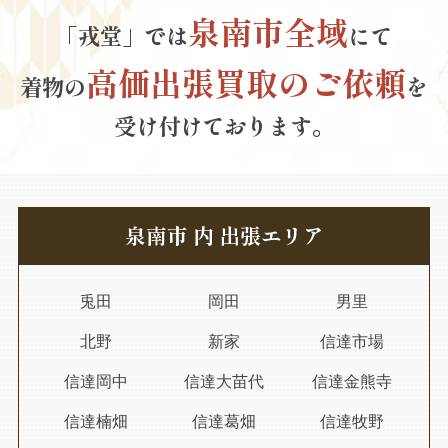
泉南市全域
「戎堂」では
にて
高価出張買取のご依頼
着物の
を
受け付けております。
泉南市 内 出張エリア
兎田
岡田
男里
北野
新家
信達市場
信達岡中
信達大苗代
信達金熊寺
信達楠畑
信達葛畑
信達牧野