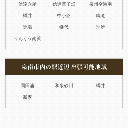
信達六尾
信達童子畑
泉州空港南
樽井
中小路
鳴滝
馬場
幡代
別所
りんくう南浜
泉南市内の駅近辺 出張可能地域
岡田浦
和泉砂川
樽井
新家