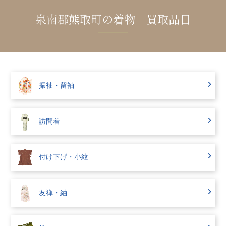
泉南郡熊取町の着物 買取品目
振袖・留袖
訪問着
付け下げ・小紋
友禅・紬