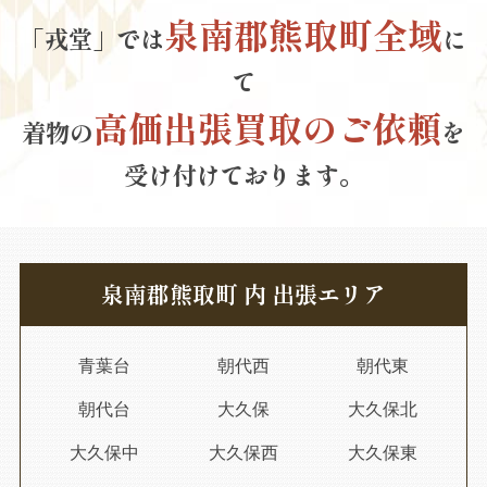
泉南郡熊取町全域
「戎堂」では
に
て
高価出張買取のご依頼
着物の
を
受け付けております。
泉南郡熊取町 内 出張エリア
青葉台
朝代西
朝代東
朝代台
大久保
大久保北
大久保中
大久保西
大久保東