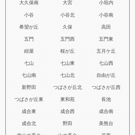
大久保南
大宮
小垣内
小谷
小谷北
小谷南
希望が丘
久保
高田
五門
五門西
五門東
紺屋
桜が丘
五月ケ丘
七山
七山東
七山西
七山南
七山北
自由が丘
新野田
つばさが丘北
つばさが丘西
つばさが丘東
東和苑
長池
成合東
成合西
成合南
成合北
野田
美熊台