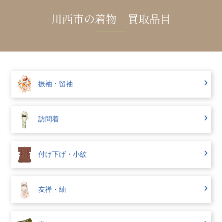
川西市の着物 買取品目
振袖・留袖
訪問着
付け下げ・小紋
友禅・紬