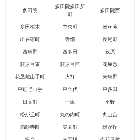
多田院多田所
多田院
多田院西
町
多田桜木
中央町
鼓が滝
出在家町
寺畑
長尾町
西畦野
西多田
萩原
萩原台東
萩原台西
花屋敷
花屋敷山手町
火打
東畦野
東畦野山手
東久代
東多田
日高町
一庫
平野
松が丘町
丸の内町
丸山台
満願寺町
美園町
緑が丘
緑台
南野坂
南花屋敷