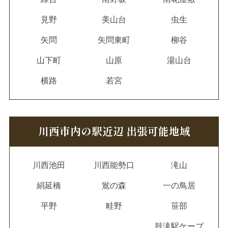
見野
美山台
虫生
矢問
矢問東町
柳谷
山下町
山原
湯山台
横路
若宮
川西市内の駅近辺 出張可能地域
川西池田
川西能勢口
滝山
絹延橋
鴬の森
一の鳥居
平野
畦野
笹部
鼓滝駅ケーブ