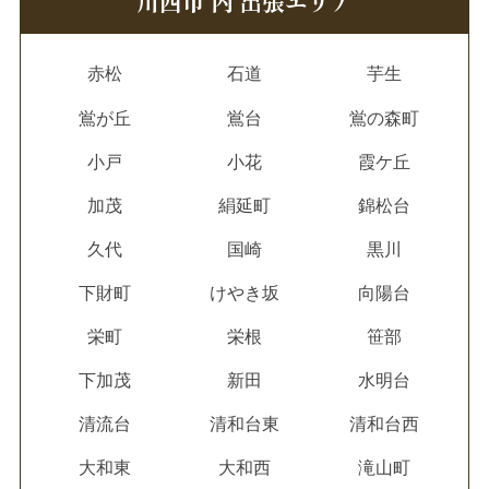
川西市 内 出張エリア
赤松
石道
芋生
鴬が丘
鴬台
鴬の森町
小戸
小花
霞ケ丘
加茂
絹延町
錦松台
久代
国崎
黒川
下財町
けやき坂
向陽台
栄町
栄根
笹部
下加茂
新田
水明台
清流台
清和台東
清和台西
大和東
大和西
滝山町