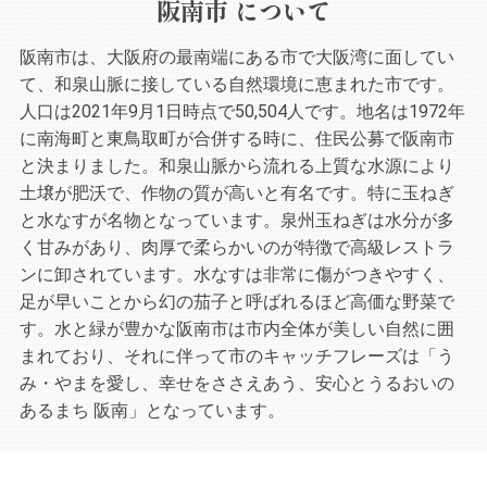
阪南市 について
阪南市は、大阪府の最南端にある市で大阪湾に面してい
て、和泉山脈に接している自然環境に恵まれた市です。
人口は2021年9月1日時点で50,504人です。地名は1972年
に南海町と東鳥取町が合併する時に、住民公募で阪南市
と決まりました。和泉山脈から流れる上質な水源により
土壌が肥沃で、作物の質が高いと有名です。特に玉ねぎ
と水なすが名物となっています。泉州玉ねぎは水分が多
く甘みがあり、肉厚で柔らかいのが特徴で高級レストラ
ンに卸されています。水なすは非常に傷がつきやすく、
足が早いことから幻の茄子と呼ばれるほど高価な野菜で
す。水と緑が豊かな阪南市は市内全体が美しい自然に囲
まれており、それに伴って市のキャッチフレーズは「う
み・やまを愛し、幸せをささえあう、安心とうるおいの
あるまち 阪南」となっています。