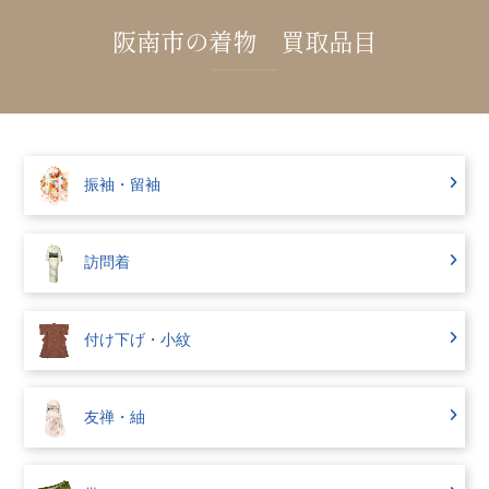
阪南市の着物 買取品目
振袖・留袖
訪問着
付け下げ・小紋
友禅・紬