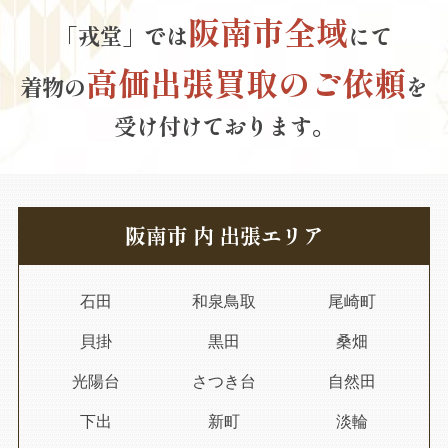
阪南市全域
「戎堂」では
にて
高価出張買取のご依頼
着物の
を
受け付けております。
阪南市 内 出張エリア
石田
和泉鳥取
尾崎町
貝掛
黒田
桑畑
光陽台
さつき台
自然田
下出
新町
淡輪