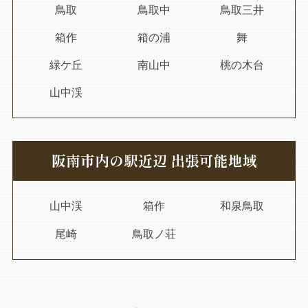
鳥取
鳥取中
鳥取三井
箱作
箱の浦
舞
緑ケ丘
南山中
桃の木台
山中渓
阪南市内の駅近辺 出張可能地域
山中渓
箱作
和泉鳥取
尾崎
鳥取ノ荘